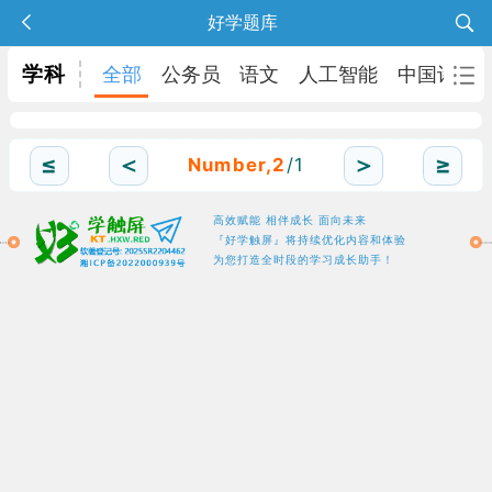
好学题库
学科
全部
公务员
语文
人工智能
中国诗词
≤
＜
＞
≥
Number,2
/1
高效赋能 相伴成长 面向未来
『好学触屏』将持续优化内容和体验
为您打造全时段的学习成长助手！