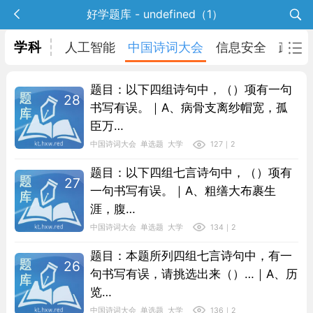
好学题库 - undefined（1）
学科
务员
语文
人工智能
中国诗词大会
信息安全
政治
题目：以下四组诗句中，（）项有一句
28
书写有误。｜A、病骨支离纱帽宽，孤
臣万…
中国诗词大会
单选题
大学
127｜2
题目：以下四组七言诗句中，（）项有
27
一句书写有误。｜A、粗缮大布裹生
涯，腹…
中国诗词大会
单选题
大学
134｜2
题目：本题所列四组七言诗句中，有一
26
句书写有误，请挑选出来（）…｜A、历
览…
中国诗词大会
单选题
大学
136｜2