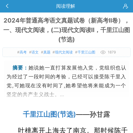
阅读理解
2024年普通高考语文真题试卷（新高考Ⅱ卷），
一、现代文阅读，(二)现代文阅读Ⅱ，千里江山图
(节选)
#
高考
#
语文
#
真题
#
现代文阅读
#
千里江山图
1879
摘要：
她说她一直打算发展他入党，党组织也认
为经过了一段时间的考验，已经可以接受陈千里入
党,可她现在没有时间了,她希望他将来能成为一个
坚定的共产主义战士。…
千里江山图(
节选)
——孙甘露
叶桃离开上海去了南京。那时候陈千