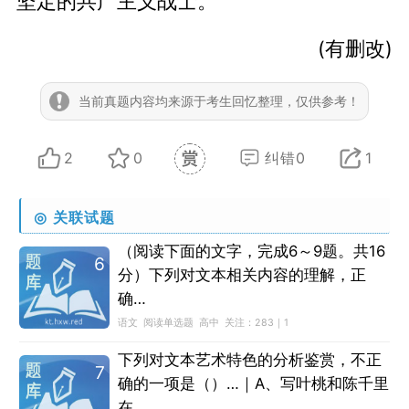
坚定的共产主义战士。
(有删改)
当前真题内容均来源于考生回忆整理，仅供参考！
2
0
纠错0
1
◎
关联试题
（阅读下面的文字，完成6～9题。共16
6
分）下列对文本相关内容的理解，正
确…
语文
阅读单选题
高中
关注：
283｜1
下列对文本艺术特色的分析鉴赏，不正
7
确的一项是（）…｜A、写叶桃和陈千里
在…