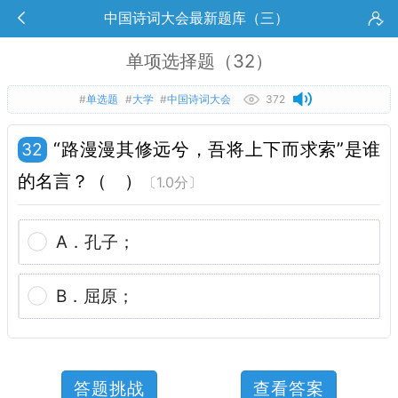
中国诗词大会最新题库（三）
单项选择题（32）
#
单选题
#
大学
#
中国诗词大会
372
“路漫漫其修远兮，吾将上下而求索”是谁
32
的名言？（　）
〔1.0分〕
A．孔子；
B．屈原；
答题挑战
查看答案