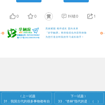
0
0
纠错0
1
高效赋能 相伴成长 面向未来
『好学触屏』将持续优化内容和体验
为您打造全时段的学习成长助手！
上一试题
下一试题
〈
〉
31．我国古代的很多事物都有自
33．“杏林”指代的是：（ ）