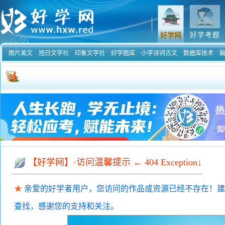
好学考题
好学网
图片美文
旭日文学社
印象文学社
好学题库
小学诗词古文
数据库技术
【好学网】·访问温馨提示 ←
404 Exception
↓
★
亲爱的好学者用户，您访问的作品或资源已经不存在！建
查找，感谢您的支持和关注。