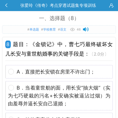
张爱玲《传奇》考点穿透试题集专项训练
一、选择题（8）
#
单选题
#
学校教育
#
语文
46
题目：《金锁记》中，曹七巧最终破坏女
8
儿长安与童世舫婚事的关键手段是：
〔2.0分〕
A．直接把长安锁在房里不许出门；
B．当着童世舫的面，用长安“抽大烟”（实
为七巧硬栽的污名+长安确实被逼沾过烟）为
由羞辱并逼长安自己退婚；