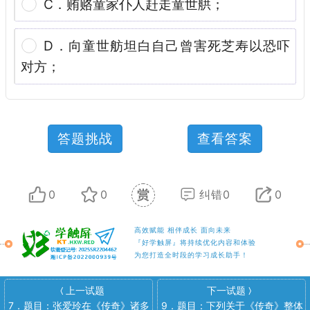
C．贿赂童家仆人赶走童世舼；
D．向童世舫坦白自己曾害死芝寿以恐吓
对方；
答题挑战
查看答案
0
0
纠错0
0
高效赋能 相伴成长 面向未来
『好学触屏』将持续优化内容和体验
为您打造全时段的学习成长助手！
上一试题
下一试题
〈
〉
7．题目：张爱玲在《传奇》诸多
9．题目：下列关于《传奇》整体