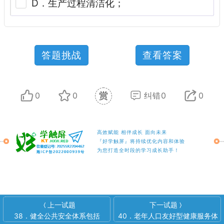
D．生产过程清洁化；
答题挑战
查看答案
0
0
纠错0
0
高效赋能 相伴成长 面向未来
『好学触屏』将持续优化内容和体验
为您打造全时段的学习成长助手！
上一试题
下一试题
〈
〉
38．健全公共安全体系包括
40．老年人口友好型健康服务体