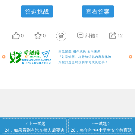
答题挑战
查看答案
0
0
纠错0
12
高效赋能 相伴成长 面向未来
『好学触屏』将持续优化内容和体验
为您打造全时段的学习成长助手！
上一试题
下一试题
〈
〉
24．如果看到有汽车撞人后要逃
26．每年的“中小学生安全教育活